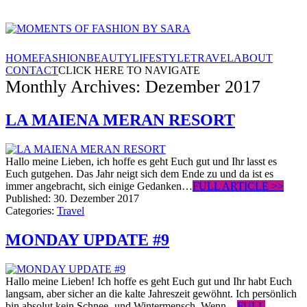
HOME
FASHION
BEAUTY
LIFESTYLE
TRAVEL
ABOUT
CONTACT
CLICK HERE TO NAVIGATE
Monthly Archives: Dezember 2017
LA MAIENA MERAN RESORT
Hallo meine Lieben, ich hoffe es geht Euch gut und Ihr lasst es
Euch gutgehen. Das Jahr neigt sich dem Ende zu und da ist es
immer angebracht, sich einige Gedanken…
FULL ARTICLE >>
Published:
30. Dezember 2017
Categories:
Travel
MONDAY UPDATE #9
Hallo meine Lieben! Ich hoffe es geht Euch gut und Ihr habt Euch
langsam, aber sicher an die kalte Jahreszeit gewöhnt. Ich persönlich
bin absolut kein Schnee- und Wintermensch. Wenn…
FULL