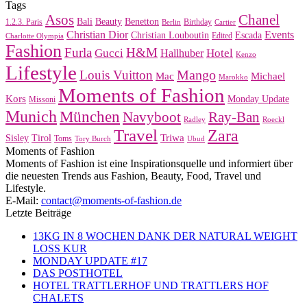
Tags
Asos
Chanel
Bali
Beauty
Benetton
1.2.3. Paris
Birthday
Berlin
Cartier
Christian Dior
Events
Christian Louboutin
Escada
Edited
Charlotte Olympia
Fashion
Furla
H&M
Gucci
Hotel
Hallhuber
Kenzo
Lifestyle
Mango
Louis Vuitton
Mac
Michael
Marokko
Moments of Fashion
Kors
Monday Update
Missoni
Munich
München
Navyboot
Ray-Ban
Radley
Roeckl
Travel
Zara
Triwa
Sisley
Tirol
Toms
Tory Burch
Ubud
Moments of Fashion
Moments of Fashion ist eine Inspirationsquelle und informiert über
die neuesten Trends aus Fashion, Beauty, Food, Travel und
Lifestyle.
E-Mail:
contact@moments-of-fashion.de
Letzte Beiträge
13KG IN 8 WOCHEN DANK DER NATURAL WEIGHT
LOSS KUR
MONDAY UPDATE #17
DAS POSTHOTEL
HOTEL TRATTLERHOF UND TRATTLERS HOF
CHALETS