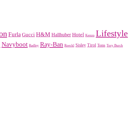
Lifestyle
on
Furla
H&M
Gucci
Hotel
Hallhuber
Kenzo
n
Navyboot
Ray-Ban
Sisley
Tirol
Toms
Radley
Roeckl
Tory Burch