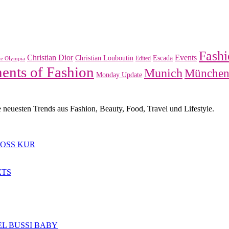
Fashi
Christian Dior
Events
Christian Louboutin
Escada
Edited
te Olympia
nts of Fashion
Munich
Münche
Monday Update
e neuesten Trends aus Fashion, Beauty, Food, Travel und Lifestyle.
LOSS KUR
ETS
L BUSSI BABY