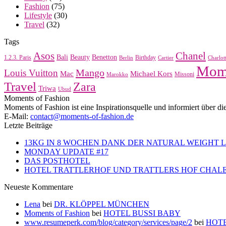
Fashion
(75)
Lifestyle
(30)
Travel
(32)
Tags
Asos
Chanel
Bali
Beauty
Benetton
1.2.3. Paris
Birthday
Berlin
Cartier
Charlot
Mome
Mango
Louis Vuitton
Mac
Michael Kors
Missoni
Marokko
Travel
Zara
Triwa
Ubud
Moments of Fashion
Moments of Fashion ist eine Inspirationsquelle und informiert über di
E-Mail:
contact@moments-of-fashion.de
Letzte Beiträge
13KG IN 8 WOCHEN DANK DER NATURAL WEIGHT 
MONDAY UPDATE #17
DAS POSTHOTEL
HOTEL TRATTLERHOF UND TRATTLERS HOF CHAL
Neueste Kommentare
Lena
bei
DR. KLÖPPEL MÜNCHEN
Moments of Fashion
bei
HOTEL BUSSI BABY
www.resumeperk.com/blog/category/services/page/2
bei
HOTE