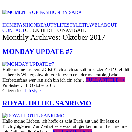
HOME
FASHION
BEAUTY
LIFESTYLE
TRAVEL
ABOUT
CONTACT
CLICK HERE TO NAVIGATE
Monthly Archives: Oktober 2017
MONDAY UPDATE #7
Hallo meine Lieben! :D Ist Euch auch so kalt in letzter Zeit? Gefühlt
ist bereits Winter, obwohl vor kurzem erst der meteorologische
Herbstanfang war. An sich bin ich ein sehr…
FULL ARTICLE >>
Published:
11. Oktober 2017
Categories:
Lifestyle
ROYAL HOTEL SANREMO
Hallo meine Lieben, ich hoffe es geht Euch gut und Ihr lasst es
Euch gutgehen. Zur Zeit ist es etwas ruhiger bei mir und ich nehme
mir Zeit, um die Sachen,…
FULL ARTICLE >>