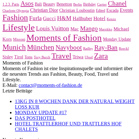
Asos
Chanel
Bali
Beauty
Benetton
1.2.3. Paris
Birthday
Berlin
Cartier
Christian Dior
Events
Christian Louboutin
Escada
Edited
Charlotte Olympia
Fashion
Furla
H&M
Gucci
Hotel
Hallhuber
Kenzo
Lifestyle
Mango
Louis Vuitton
Mac
Michael
Marokko
Moments of Fashion
Kors
Monday Update
Missoni
Munich
München
Navyboot
Ray-Ban
Radley
Roeckl
Travel
Zara
Triwa
Sisley
Tirol
Toms
Tory Burch
Ubud
Moments of Fashion
Moments of Fashion ist eine Inspirationsquelle und informiert über
die neuesten Trends aus Fashion, Beauty, Food, Travel und
Lifestyle.
E-Mail:
contact@moments-of-fashion.de
Letzte Beiträge
13KG IN 8 WOCHEN DANK DER NATURAL WEIGHT
LOSS KUR
MONDAY UPDATE #17
DAS POSTHOTEL
HOTEL TRATTLERHOF UND TRATTLERS HOF
CHALETS